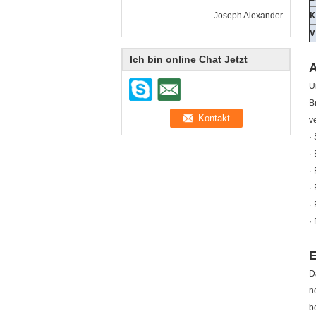
—— Joseph Alexander
K
V
Ich bin online Chat Jetzt
U
B
v
·
·
·
·
·
·
E
D
n
b