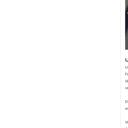
U
F
ü
v
D
e
V