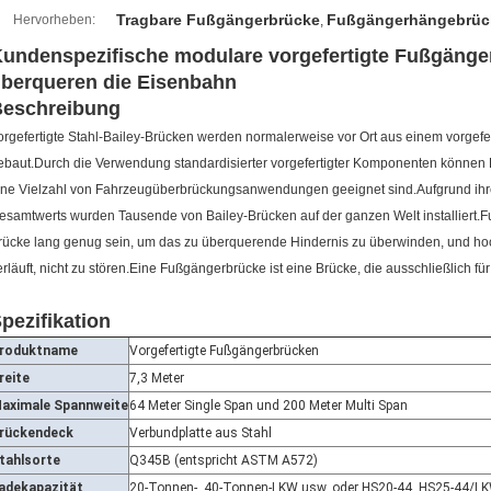
Tragbare Fußgängerbrücke
Fußgängerhängebrüc
Hervorheben:
,
undenspezifische modulare vorgefertigte Fußgänge
berqueren die Eisenbahn
eschreibung
orgefertigte Stahl-Bailey-Brücken werden normalerweise vor Ort aus einem vorgef
ebaut.Durch die Verwendung standardisierter vorgefertigter Komponenten können B
ine Vielzahl von Fahrzeugüberbrückungsanwendungen geeignet sind.Aufgrund ihrer
esamtwerts wurden Tausende von Bailey-Brücken auf der ganzen Welt installiert
rücke lang genug sein, um das zu überquerende Hindernis zu überwinden, und hoc
erläuft, nicht zu stören.Eine Fußgängerbrücke ist eine Brücke, die ausschließlich fü
pezifikation
roduktname
Vorgefertigte Fußgängerbrücken
reite
7,3 Meter
aximale Spannweite
64 Meter Single Span und 200 Meter Multi Span
rückendeck
Verbundplatte aus Stahl
tahlsorte
Q345B (entspricht ASTM A572)
adekapazität
20-Tonnen-, 40-Tonnen-LKW usw. oder HS20-44, HS25-44/L