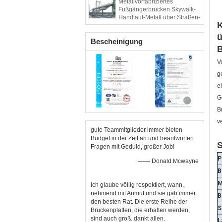
Metallvorfabriziertes
Fußgängerbrücken Skywalk-
Handlauf-Metall über Straßen-
K
Stadt-Besichtigung
ü
Bescheinigung
B
V
g
e
G
B
v
gute Teammitglieder immer bieten
Budget in der Zeit an und beantworten
S
Fragen mit Geduld, großer Job!
P
—— Donald Mcwayne
B
M
Ich glaube völlig respektiert, wann,
nehmend mit Anmut und sie gab immer
B
den besten Rat. Die erste Reihe der
S
Brückenplatten, die erhalten werden,
sind auch groß. dankt allen.
L