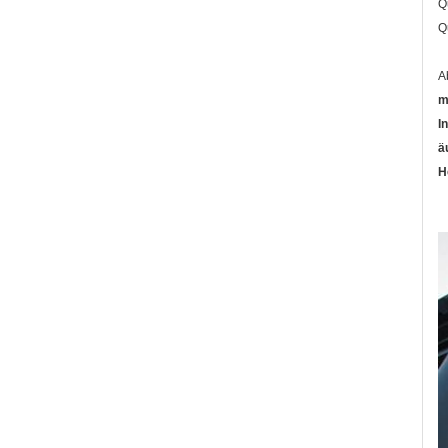
Q
Q
A
m
I
ä
H