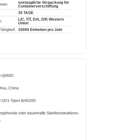
seetaugliche Verpackung für
onen:
Containerverschiffung
30 TAGE
L/C, T/T, D/A, D/P, Western
n:
Union
ähigkeit:
10000 Einheiten pro Jahr
B-Q460C
hou, China
 (321-Type) &HD200
rgehende oder dauerhafte Stahlkonstruktions-
e