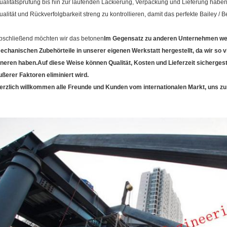
ualitätsprüfung bis hin zur laufenden Lackierung, Verpackung und Lieferung haben
ualität und Rückverfolgbarkeit streng zu kontrollieren, damit das perfekte Bailey /
bschließend möchten wir das betonen
Im Gegensatz zu anderen Unternehmen werd
echanischen Zubehörteile in unserer eigenen Werkstatt hergestellt, da wir so 
nneren haben.Auf diese Weise können Qualität, Kosten und Lieferzeit sichergest
ußerer Faktoren eliminiert wird.
erzlich willkommen alle Freunde und Kunden vom internationalen Markt, uns z