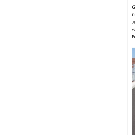
G
D
J
v
F