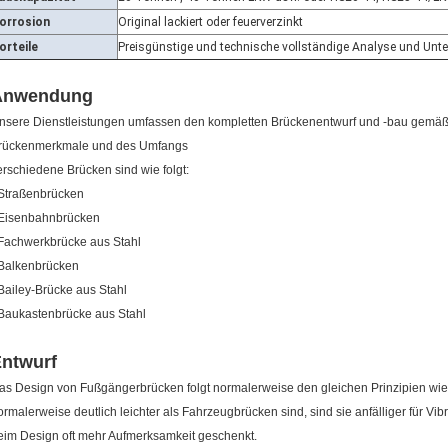
orrosion
Original lackiert oder feuerverzinkt
orteile
Preisgünstige und technische vollständige Analyse und Unt
Anwendung
nsere Dienstleistungen umfassen den kompletten Brückenentwurf und -bau gemäß 
rückenmerkmale und des Umfangs
erschiedene Brücken sind wie folgt:
 Straßenbrücken
 Eisenbahnbrücken
 Fachwerkbrücke aus Stahl
 Balkenbrücken
 Bailey-Brücke aus Stahl
 Baukastenbrücke aus Stahl
ntwurf
as Design von Fußgängerbrücken folgt normalerweise den gleichen Prinzipien wie
ormalerweise deutlich leichter als Fahrzeugbrücken sind, sind sie anfälliger für V
eim Design oft mehr Aufmerksamkeit geschenkt.