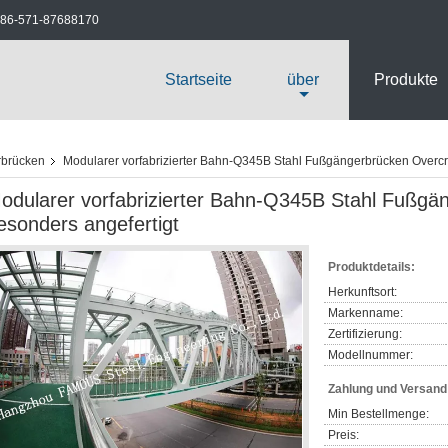
86-571-87688170
Startseite
über
Produkte
rbrücken
Modularer vorfabrizierter Bahn-Q345B Stahl Fußgängerbrücken Overcr
odularer vorfabrizierter Bahn-Q345B Stahl Fußgä
esonders angefertigt
Produktdetails:
Herkunftsort:
Markenname:
Zertifizierung:
Modellnummer:
Zahlung und Versan
Min Bestellmenge:
Preis: