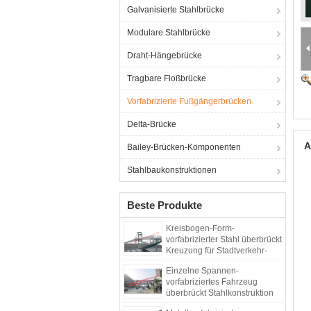
Galvanisierte Stahlbrücke
Modulare Stahlbrücke
Draht-Hängebrücke
Tragbare Floßbrücke
Vorfabrizierte Fußgängerbrücken
Delta-Brücke
A
Bailey-Brücken-Komponenten
Stahlbaukonstruktionen
Beste Produkte
Kreisbogen-Form-
vorfabrizierter Stahl überbrückt
Kreuzung für Stadtverkehr-
Lösungen
Einzelne Spannen-
vorfabriziertes Fahrzeug
überbrückt Stahlkonstruktion
Overcrossing-Landstraße