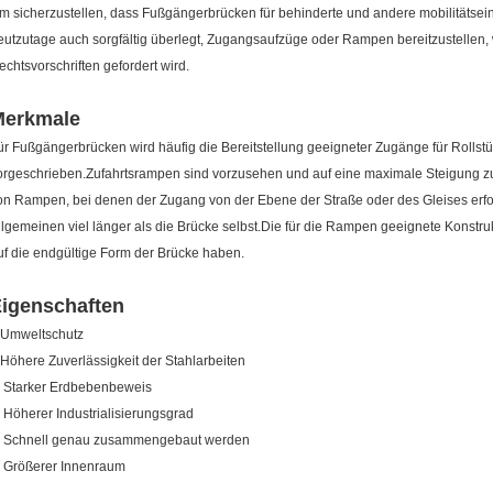
m sicherzustellen, dass Fußgängerbrücken für behinderte und andere mobilitätsei
eutzutage auch sorgfältig überlegt, Zugangsaufzüge oder Rampen bereitzustellen,
echtsvorschriften gefordert wird.
Merkmale
ür Fußgängerbrücken wird häufig die Bereitstellung geeigneter Zugänge für Rollst
orgeschrieben.Zufahrtsrampen sind vorzusehen und auf eine maximale Steigung z
on Rampen, bei denen der Zugang von der Ebene der Straße oder des Gleises erfolgt,
llgemeinen viel länger als die Brücke selbst.Die für die Rampen geeignete Konstr
uf die endgültige Form der Brücke haben.
igenschaften
.Umweltschutz
.Höhere Zuverlässigkeit der Stahlarbeiten
. Starker Erdbebenbeweis
. Höherer Industrialisierungsgrad
. Schnell genau zusammengebaut werden
. Größerer Innenraum