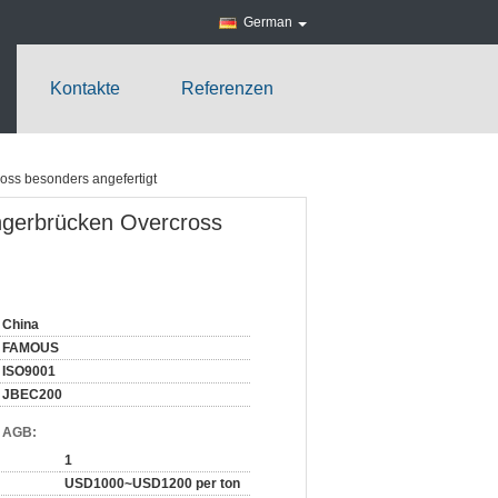
German
Kontakte
Referenzen
oss besonders angefertigt
ngerbrücken Overcross
China
FAMOUS
ISO9001
JBEC200
d AGB:
1
USD1000~USD1200 per ton