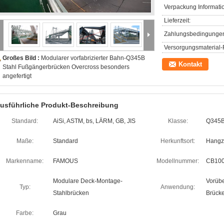
Verpackung Informati
Lieferzeit:
Zahlungsbedingunge
Versorgungsmaterial-F
Großes Bild :
Modularer vorfabrizierter Bahn-Q345B
Kontakt
Stahl Fußgängerbrücken Overcross besonders
angefertigt
usführliche Produkt-Beschreibung
Standard:
AiSi, ASTM, bs, LÄRM, GB, JIS
Klasse:
Q345
Maße:
Standard
Herkunftsort:
Hangz
Markenname:
FAMOUS
Modellnummer:
CB100
Modulare Deck-Montage-
Vorübe
Typ:
Anwendung:
Stahlbrücken
Brück
Farbe:
Grau