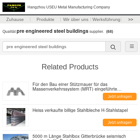
Hangzhou USEU Metal Manufacturing Company
Zuhause
Produkte
Wir über uns
Werksführung
>>
pre engineered steel buildings
Qualität
supplier.
(68)
Related Products
Für den Bau einer Stützmauer für das
Massenverkehrssystem (MRT) eingeführte
Hauttypen-Blatt-Pfähle
Jetzt anfragen
Heiss verkaufte billige Stahlbleche H-Stahlstapel
Jetzt anfragen
5000 m Länge Stahlbox Gitterbrücke seismisch