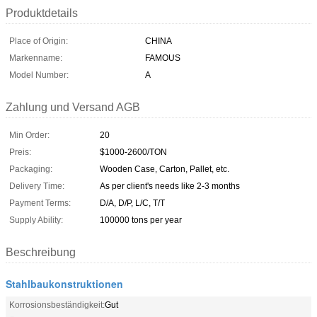
Produktdetails
Place of Origin:
CHINA
Markenname:
FAMOUS
Model Number:
A
Zahlung und Versand AGB
Min Order:
20
Preis:
$1000-2600/TON
Packaging:
Wooden Case, Carton, Pallet, etc.
Delivery Time:
As per client's needs like 2-3 months
Payment Terms:
D/A, D/P, L/C, T/T
Supply Ability:
100000 tons per year
Beschreibung
Stahlbaukonstruktionen
Korrosionsbeständigkeit:
Gut