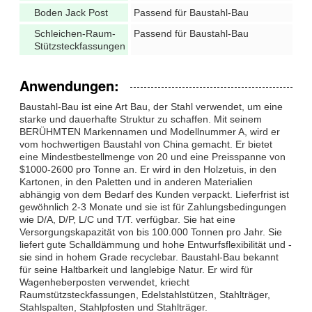
Boden Jack Post
Passend für Baustahl-Bau
Schleichen-Raum-
Passend für Baustahl-Bau
Stützsteckfassungen
Anwendungen:
Baustahl-Bau ist eine Art Bau, der Stahl verwendet, um eine
starke und dauerhafte Struktur zu schaffen. Mit seinem
BERÜHMTEN Markennamen und Modellnummer A, wird er
vom hochwertigen Baustahl von China gemacht. Er bietet
eine Mindestbestellmenge von 20 und eine Preisspanne von
$1000-2600 pro Tonne an. Er wird in den Holzetuis, in den
Kartonen, in den Paletten und in anderen Materialien
abhängig von dem Bedarf des Kunden verpackt. Lieferfrist ist
gewöhnlich 2-3 Monate und sie ist für Zahlungsbedingungen
wie D/A, D/P, L/C und T/T. verfügbar. Sie hat eine
Versorgungskapazität von bis 100.000 Tonnen pro Jahr. Sie
liefert gute Schalldämmung und hohe Entwurfsflexibilität und -
sie sind in hohem Grade recyclebar. Baustahl-Bau bekannt
für seine Haltbarkeit und langlebige Natur. Er wird für
Wagenheberposten verwendet, kriecht
Raumstützsteckfassungen, Edelstahlstützen, Stahlträger,
Stahlspalten, Stahlpfosten und Stahlträger.