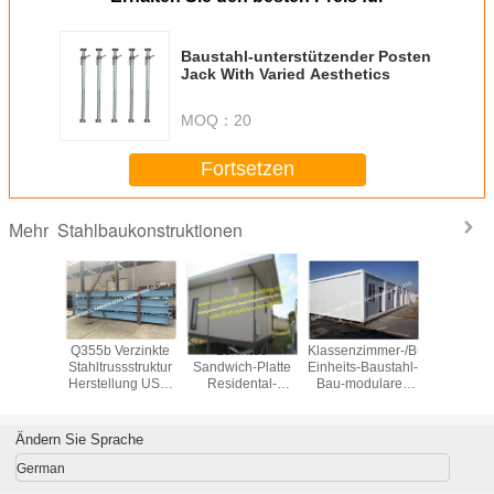
Baustahl-unterstützender Posten
Jack With Varied Aesthetics
MOQ：
20
Fortsetzen
Stahlbaukonstruktionen
Mehr
ebundener
Q355b Verzinkte
Leichtes
Klassenzimmer-/Büro-
Leich
t, der
Stahltrussstruktur
Sandwich-Platte
Einheits-Baustahl-
Hochleistu
zendes
Herstellung USA-
Residental-
Bau-modulares
Jack Post
zendes
Standard
Wohneinheits-
Behälter-Haus-
Recyclab
stem des
vorfabriziertes
Expansions-
htungs-
Modul-
Projekt
Ändern Sie Sprache
m-ICFs
gebrauchsfertiges
ließt
Haus
German