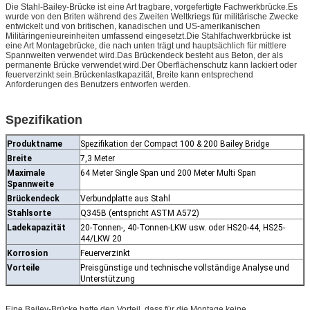
Die Stahl-Bailey-Brücke ist eine Art tragbare, vorgefertigte Fachwerkbrücke.Es
wurde von den Briten während des Zweiten Weltkriegs für militärische Zwecke
entwickelt und von britischen, kanadischen und US-amerikanischen
Militäringenieureinheiten umfassend eingesetzt.Die Stahlfachwerkbrücke ist
eine Art Montagebrücke, die nach unten trägt und hauptsächlich für mittlere
Spannweiten verwendet wird.Das Brückendeck besteht aus Beton, der als
permanente Brücke verwendet wird.Der Oberflächenschutz kann lackiert oder
feuerverzinkt sein.Brückenlastkapazität, Breite kann entsprechend
Anforderungen des Benutzers entworfen werden.
Spezifikation
Produktname
Spezifikation der Compact 100 & 200 Bailey Bridge
Breite
7,3 Meter
Maximale
64 Meter Single Span und 200 Meter Multi Span
Spannweite
Brückendeck
Verbundplatte aus Stahl
Stahlsorte
Q345B (entspricht ASTM A572)
Ladekapazität
20-Tonnen-, 40-Tonnen-LKW usw. oder HS20-44, HS25-
44/LKW 20
Korrosion
Feuerverzinkt
Vorteile
Preisgünstige und technische vollständige Analyse und
Unterstützung
Eine Bailey-Brücke hatte den Vorteil, dass für die Montage keine