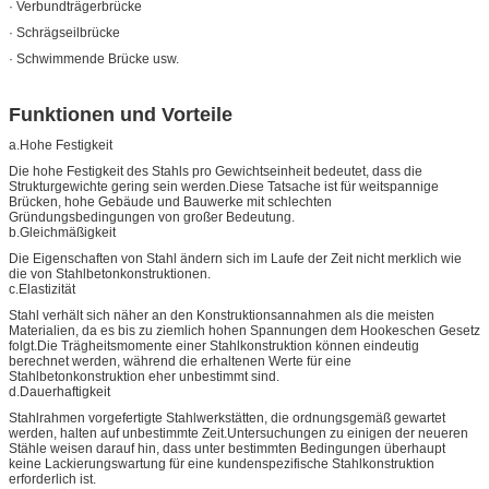
· Verbundträgerbrücke
· Schrägseilbrücke
· Schwimmende Brücke usw.
Funktionen und Vorteile
a.Hohe Festigkeit
Die hohe Festigkeit des Stahls pro Gewichtseinheit bedeutet, dass die
Strukturgewichte gering sein werden.Diese Tatsache ist für weitspannige
Brücken, hohe Gebäude und Bauwerke mit schlechten
Gründungsbedingungen von großer Bedeutung.
b.Gleichmäßigkeit
Die Eigenschaften von Stahl ändern sich im Laufe der Zeit nicht merklich wie
die von Stahlbetonkonstruktionen.
c.Elastizität
Stahl verhält sich näher an den Konstruktionsannahmen als die meisten
Materialien, da es bis zu ziemlich hohen Spannungen dem Hookeschen Gesetz
folgt.Die Trägheitsmomente einer Stahlkonstruktion können eindeutig
berechnet werden, während die erhaltenen Werte für eine
Stahlbetonkonstruktion eher unbestimmt sind.
d.Dauerhaftigkeit
Stahlrahmen vorgefertigte Stahlwerkstätten, die ordnungsgemäß gewartet
werden, halten auf unbestimmte Zeit.Untersuchungen zu einigen der neueren
Stähle weisen darauf hin, dass unter bestimmten Bedingungen überhaupt
keine Lackierungswartung für eine kundenspezifische Stahlkonstruktion
erforderlich ist.