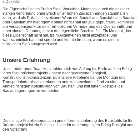
e.Duktilität
Die Eigenschaft eines Prefab Steel Workshop-Materials, durch die es einer
starken Verformung ohne Bruch unter hohen Zugspannungen standhalten
kann, wird als Duktilität bezeichnet.Wenn ein Bauteil aus Baustahl aus Baustahl
oder Baustahl mit niedrigem Kohlenstoffgehalt auf Zug geprüft wird, kommt es
am Versagenspunkt zu einer erheblichen Verringerung des Querschnitts und
einer starken Dehnung, bevor der eigentliche Bruch auftritt.Ein Material, das
diese Eigenschaft nicht hat, ist im Allgemeinen nicht akzeptabel und
wahrscheinlich hart und spröde und könnte brechen, wenn es einem
plötzlichen Stoß ausgesetzt wird.
Unsere Erfahrung
Unser erfahrenes Team konzentriert sich von Anfang bis Ende auf den Erfolg
Ihres Stahlbrückenprojekts.Unsere nachgewiesene Fähigkeit,
Konstruktionsinkonsistenzen, potenzielle Probleme bei der Montage und
Transporthindernisse zu erkennen und zu überwinden, führt zu einer auf
Anhieb richtigen Konstruktion von Baustahl und hilft Ihnen, kostspielige
Bauverzögerungen zu vermeiden.
Die richtige Projektkoordination und effiziente Lieferung des Baustahls für Ihr
Brückenprojekt ist ein Schlüsselfaktor für den endgültigen Erfolg.Das gibt uns
den Vorsprung.