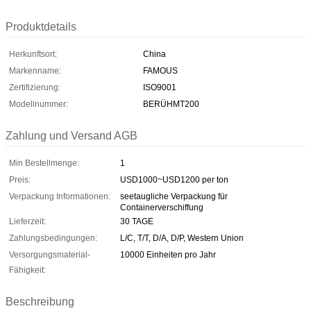
Produktdetails
Herkunftsort:
China
Markenname:
FAMOUS
Zertifizierung:
ISO9001
Modellnummer:
BERÜHMT200
Zahlung und Versand AGB
Min Bestellmenge:
1
Preis:
USD1000~USD1200 per ton
Verpackung Informationen:
seetaugliche Verpackung für
Containerverschiffung
Lieferzeit:
30 TAGE
Zahlungsbedingungen:
L/C, T/T, D/A, D/P, Western Union
Versorgungsmaterial-
10000 Einheiten pro Jahr
Fähigkeit:
Beschreibung