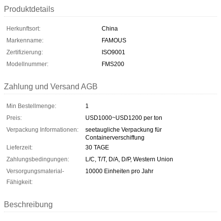
Produktdetails
Herkunftsort:
China
Markenname:
FAMOUS
Zertifizierung:
ISO9001
Modellnummer:
FMS200
Zahlung und Versand AGB
Min Bestellmenge:
1
Preis:
USD1000~USD1200 per ton
Verpackung Informationen:
seetaugliche Verpackung für
Containerverschiffung
Lieferzeit:
30 TAGE
Zahlungsbedingungen:
L/C, T/T, D/A, D/P, Western Union
Versorgungsmaterial-
10000 Einheiten pro Jahr
Fähigkeit:
Beschreibung