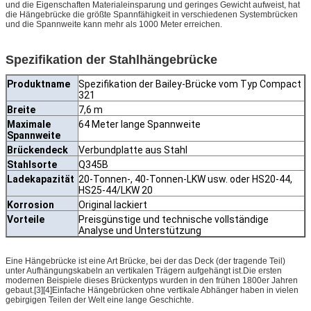
und die Eigenschaften Materialeinsparung und geringes Gewicht aufweist, hat
die Hängebrücke die größte Spannfähigkeit in verschiedenen Systembrücken
und die Spannweite kann mehr als 1000 Meter erreichen.
Spezifikation der Stahlhängebrücke
Produktname
Spezifikation der Bailey-Brücke vom Typ Compact
321
Breite
7,6 m
Maximale
64 Meter lange Spannweite
Spannweite
Brückendeck
Verbundplatte aus Stahl
Stahlsorte
Q345B
Ladekapazität
20-Tonnen-, 40-Tonnen-LKW usw. oder HS20-44,
HS25-44/LKW 20
Korrosion
Original lackiert
Vorteile
Preisgünstige und technische vollständige
Analyse und Unterstützung
Eine Hängebrücke ist eine Art Brücke, bei der das Deck (der tragende Teil)
unter Aufhängungskabeln an vertikalen Trägern aufgehängt ist.Die ersten
modernen Beispiele dieses Brückentyps wurden in den frühen 1800er Jahren
gebaut.[3][4]Einfache Hängebrücken ohne vertikale Abhänger haben in vielen
gebirgigen Teilen der Welt eine lange Geschichte.