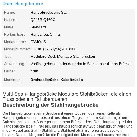
Draht-Hängebrücke
Name:
Hängebrücke aus Stahl
Klasse:
Q345B-Q460C
Maße:
Standard
Herkunftsort:
Hangzhou, China
Markenname:
FAMOUS
Modellnummer:
CB100 (321-Type) &HD200
Typ:
Modulare Deck-Montage-Stahlbrücken
Anwendung:
Vorübergehende oder dauerhafte Stahlkonstruktions-Brücke
Farbe:
grün
Drahtseilbrücke
Kabelbrücke
Markieren:
,
Multi-Span-Hängebrücke Modulare Stahlbrücken, die einen
Fluss oder ein Tal überqueren
Beschreibung der Stahlhängebrücke
Die Hängebrücke ist eine Brücke mit einem Zugseil oder einer Kette als
Haupttragelement und besteht aus einem Tragseil, einem Kabelturm, einem
Ankerbolzen, einem Ausleger und einem Brückendeck.Das Haupttragglied der
Hängebrücke ist ein Tragseil, das hauptsächlich auf Zug beansprucht wird und
in der Regel aus Stahl (Stahldraht, Stahlseil etc.) mit hoher Zugfestigkeit
besteht.Da die Hängebrücke die Festigkeit des Materials voll ausnutzen kann