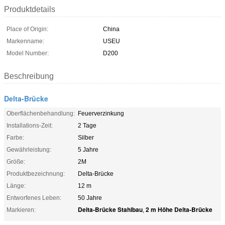
Produktdetails
Place of Origin:
China
Markenname:
USEU
Model Number:
D200
Beschreibung
Delta-Brücke
Oberflächenbehandlung:
Feuerverzinkung
Installations-Zeit:
2 Tage
Farbe:
Silber
Gewährleistung:
5 Jahre
Größe:
2M
Produktbezeichnung:
Delta-Brücke
Länge:
12 m
Entworfenes Leben:
50 Jahre
Delta-Brücke Stahlbau
2 m Höhe Delta-Brücke
Markieren:
,