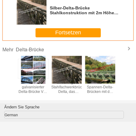
Silber-Delta-Brücke
Stahlkonstruktion mit 2m Höhe
für B2B
Fortsetzen
Delta-Brücke
Mehr
iziertes
Heißes Bad-
Einbahniges
Mehrfache
Stahldelta
odulare
galvanisierter
Stahlfachwerkbrücke-
Spannen-Delta-
mehrstu
-System-
Delta-Brücke Vor-
Delta, das
Brücken mit der
schne
disierte
gekrümmter
Lösungs-volle
Zwischenpier-
zusammen
schbare
Projekt-Hersteller-
Landstraßen-
verschiedenen
hochfe
ponenten-
Entwurfs-Bau
Laden-Fähigkeit
Technik industriell
geschwe
Ändern Sie Sprache
tützung
überbrückt
SGS/
geneh
German