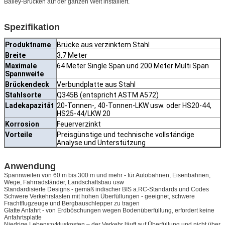
Bailey-Brücken auf der ganzen Welt installiert.
Spezifikation
Produktname
Brücke aus verzinktem Stahl
Breite
3,7 Meter
Maximale
64 Meter Single Span und 200 Meter Multi Span
Spannweite
Brückendeck
Verbundplatte aus Stahl
Stahlsorte
Q345B (entspricht ASTM A572)
Ladekapazität
20-Tonnen-, 40-Tonnen-LKW usw. oder HS20-44,
HS25-44/LKW 20
Korrosion
Feuerverzinkt
Vorteile
Preisgünstige und technische vollständige
Analyse und Unterstützung
Anwendung
Spannweiten von 60 m bis 300 m und mehr - für Autobahnen, Eisenbahnen,
Wege, Fahrradständer, Landschaftsbau usw
Standardisierte Designs - gemäß indischer BIS a.RC-Standards und Codes
Schwere Verkehrslasten mit hohen Überfüllungen - geeignet, schwere
Frachtflugzeuge und Bergbauschlepper zu tragen
Glatte Anfahrt - von Erdböschungen wegen Bodenüberfüllung, erfordert keine
Anfahrtsplatte
Niedrige Lebenszykluskosten – der Verkehr läuft auf Überfüllung und nicht über