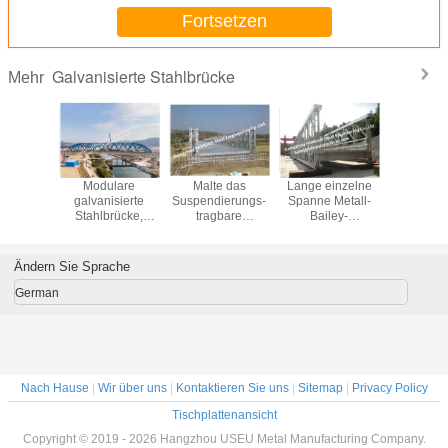
Fortsetzen
Galvanisierte Stahlbrücke
Mehr
s Bad-
Modulare
Malte das
Lange einzelne
Mode
isierte
galvanisierte
Suspendierungs-
Spanne Metall-
struktu
Bailey-
Stahlbrücke,
tragbare
Bailey-
galvanis
ken-
vorübergehende
Plattform-
Bahnstahlbrücke
Stahlbrü
ächen-
tragbare
Fachwerkbrücke-
Constrcuct für
einzel
ochfeste
einbahnige
heiße Bad, das
Russland-Kunden
Spannen
Ändern Sie Sprache
1/HD200
Straßen-Brücke
galvanisiert wurde
einfa
ASTM
oder,
Install
German
korrosionsbeständig
Nach Hause
|
Wir über uns
|
Kontaktieren Sie uns
|
Sitemap
|
Privacy Policy
Tischplattenansicht
Copyright © 2019 - 2026 Hangzhou USEU Metal Manufacturing Company.