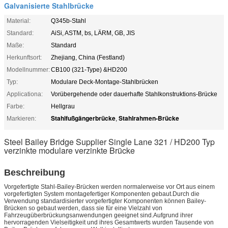
Galvanisierte Stahlbrücke
Material:
Q345b-Stahl
Standard:
AiSi, ASTM, bs, LÄRM, GB, JIS
Maße:
Standard
Herkunftsort:
Zhejiang, China (Festland)
Modellnummer:
CB100 (321-Type) &HD200
Typ:
Modulare Deck-Montage-Stahlbrücken
Applicationa:
Vorübergehende oder dauerhafte Stahlkonstruktions-Brücke
Farbe:
Hellgrau
Stahlfußgängerbrücke
Stahlrahmen-Brücke
Markieren:
,
Steel Bailey Bridge Supplier Single Lane 321 / HD200 Typ
verzinkte modulare verzinkte Brücke
Beschreibung
Vorgefertigte Stahl-Bailey-Brücken werden normalerweise vor Ort aus einem
vorgefertigten System montagefertiger Komponenten gebaut.Durch die
Verwendung standardisierter vorgefertigter Komponenten können Bailey-
Brücken so gebaut werden, dass sie für eine Vielzahl von
Fahrzeugüberbrückungsanwendungen geeignet sind.Aufgrund ihrer
hervorragenden Vielseitigkeit und ihres Gesamtwerts wurden Tausende von