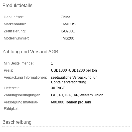
Produktdetails
Herkunftsort:
China
Markenname:
FAMOUS
Zertifizierung:
ISO9001
Modellnummer:
FMS200
Zahlung und Versand AGB
Min Bestellmenge:
1
Preis:
USD1000~USD1200 per ton
Verpackung Informationen:
seetaugliche Verpackung für
Containerverschiffung
Lieferzeit:
30 TAGE
Zahlungsbedingungen:
L/C, T/T, D/A, D/P, Western Union
Versorgungsmaterial-
600.000 Tonnen pro Jahr
Fähigkeit:
Beschreibung