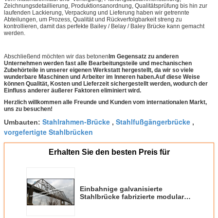
Zeichnungsdetaillierung, Produktionsanordnung, Qualitätsprüfung bis hin zur
laufenden Lackierung, Verpackung und Lieferung haben wir getrennte
Abteilungen, um Prozess, Qualität und Rückverfolgbarkeit streng zu
kontrollieren, damit das perfekte Bailey / Belay / Baley Brücke kann gemacht
werden.
Abschließend möchten wir das betonen
Im Gegensatz zu anderen
Unternehmen werden fast alle Bearbeitungsteile und mechanischen
Zubehörteile in unserer eigenen Werkstatt hergestellt, da wir so viele
wunderbare Maschinen und Arbeiter im Inneren haben.Auf diese Weise
können Qualität, Kosten und Lieferzeit sichergestellt werden, wodurch der
Einfluss anderer äußerer Faktoren eliminiert wird.
Herzlich willkommen alle Freunde und Kunden vom internationalen Markt,
uns zu besuchen!
Stahlrahmen-Brücke
Stahlfußgängerbrücke
Umbauten:
,
,
vorgefertigte Stahlbrücken
Erhalten Sie den besten Preis für
Einbahnige galvanisierte
Stahlbrücke fabrizierte modulare
LKW-Last 20ton 40ton vor